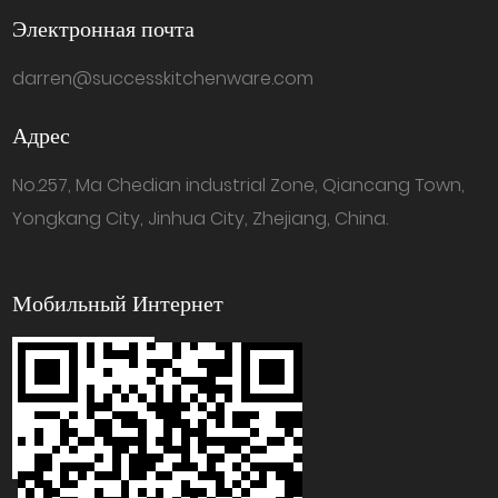
Электронная почта
darren@successkitchenware.com
Адрес
No.257, Ma Chedian industrial Zone, Qiancang Town,
Yongkang City, Jinhua City, Zhejiang, China.
Мобильный Интернет