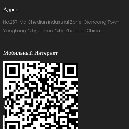
Адрес
No.257, Ma Chedian industrial Zone, Qiancang Town,
Yongkang City, Jinhua City, Zhejiang, China.
Мобильный Интернет
WhatsApp