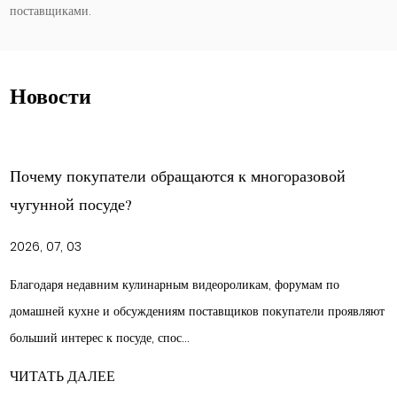
поставщиками.
Новости
бращаются к многоразовой
Рецепты хлеба и мед
чугунной голландско
2026, 06, 26
арным видеороликам, форумам по
Методы приготовления, п
ниям поставщиков покупатели проявляют
длительное время пригото
пос...
посуды, способной поддерж
ЧИТАТЬ ДАЛЕЕ