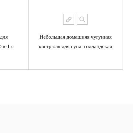
для
Небольшая домашняя чугунная
-в-1 с
кастрюля для супа, голландская
духовка
е
Посмотреть больше