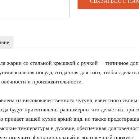
СВЯЗАТЬСЯ С НА
ание
ля жарки со стальной крышкой с ручкой — типичное доп
ниверсальная посуда, созданная для того, чтобы сделат
лговечности и производительности.
влена ​​из высококачественного чугуна, известного сво
люда будут приготовлены равномерно, что делает их при
ко придает вашей кухне яркий вид, но также предотвраща
ысокие температуры в духовке, обеспечивая долговечност
яет получить функциональный и долговечный продукт.