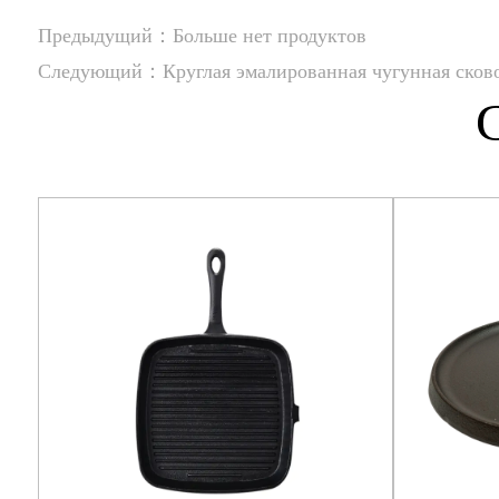
Предыдущий：Больше нет продуктов
Следующий：Круглая эмалированная чугунная сково