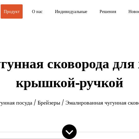
Продукт
О нас
Индивидуальные
Решения
Ново
гунная сковорода для 
крышкой-ручкой
гунная посуда
/
Брейзеры
/
Эмалированная чугунная сков