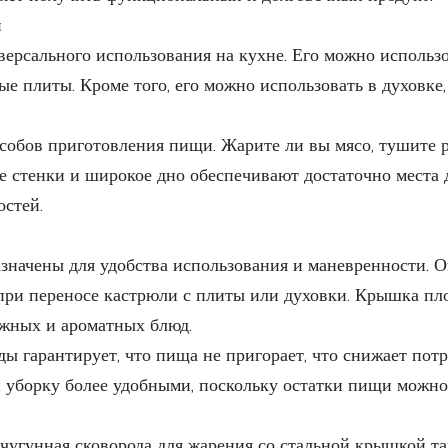
и
ерсального использования на кухне. Его можно использо
е плиты. Кроме того, его можно использовать в духовке,
обов приготовления пищи. Жарите ли вы мясо, тушите раг
е стенки и широкое дно обеспечивают достаточно места 
остей.
начены для удобства использования и маневренности. О
ри переносе кастрюли с плиты или духовки. Крышка плот
ежных и ароматных блюд.
 гарантирует, что пища не пригорает, что снижает потр
 уборку более удобными, поскольку остатки пищи можно 
угунная сковорода для жарения со стальной крышкой та