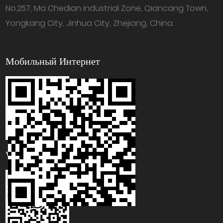
No.257, Ma Chedian industrial Zone, Qiancang Town,
Yongkang City, Jinhua City, Zhejiang, China.
Мобильный Интернет
WhatsApp